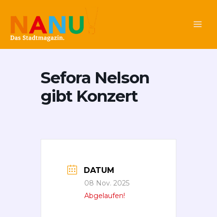
Zum
Main
Inhalt
Men
springen
Sefora Nelson
gibt Konzert
DATUM
08 Nov. 2025
Abgelaufen!