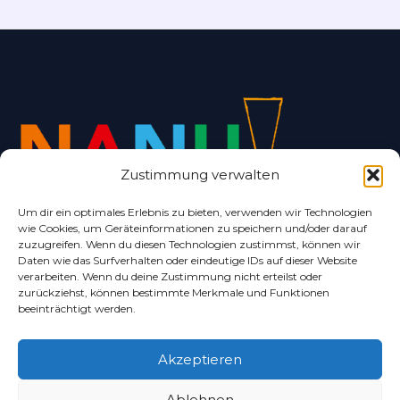
Zustimmung verwalten
Um dir ein optimales Erlebnis zu bieten, verwenden wir Technologien
wie Cookies, um Geräteinformationen zu speichern und/oder darauf
Alles rund um Bad Nenndorf und Umgebung.
zuzugreifen. Wenn du diesen Technologien zustimmst, können wir
Daten wie das Surfverhalten oder eindeutige IDs auf dieser Website
verarbeiten. Wenn du deine Zustimmung nicht erteilst oder
zurückziehst, können bestimmte Merkmale und Funktionen
beeinträchtigt werden.
Akzeptieren
Copyright © 2024 – Schaumburger Nachrichten
Ablehnen