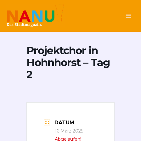
Zum
Main
Inhalt
Men
springen
Projektchor in
Hohnhorst – Tag
2
DATUM
16 März 2025
Abgelaufen!