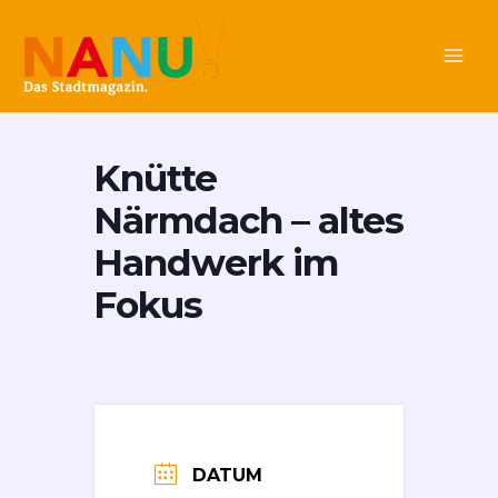
Zum
Main
Inhalt
Men
springen
Knütte
Närmdach – altes
Handwerk im
Fokus
DATUM