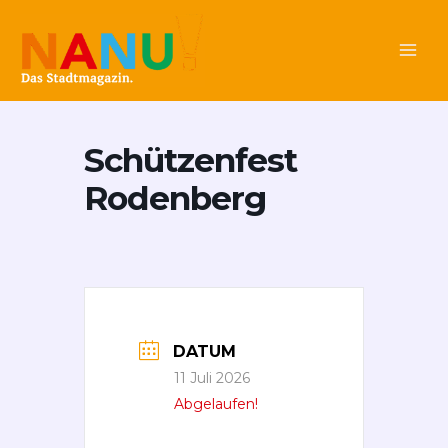
Zum
Main
Inhalt
Men
springen
Schützenfest
Rodenberg
DATUM
11 Juli 2026
Abgelaufen!