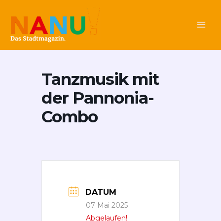
Zum
Main
Inhalt
Men
springen
Tanzmusik mit
der Pannonia-
Combo
DATUM
07 Mai 2025
Abgelaufen!