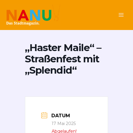
Zum
Main
Inhalt
Men
springen
„Haster Maile“ –
Straßenfest mit
„Splendid“
DATUM
17 Mai 2025
Abgelaufen!