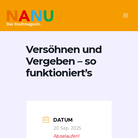
Zum
Main
Inhalt
Men
springen
Versöhnen und
Vergeben – so
funktioniert’s
DATUM
20 Sep. 2025
Abgelaufen!