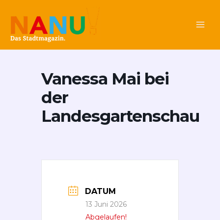
Zum
Main
Inhalt
Men
springen
Vanessa Mai bei
der
Landesgartenschau
DATUM
13 Juni 2026
Abgelaufen!