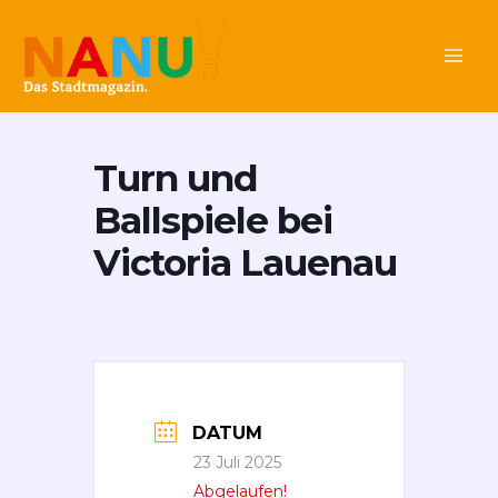
Zum
Main
Inhalt
Men
springen
Turn und
Ballspiele bei
Victoria Lauenau
DATUM
23 Juli 2025
Abgelaufen!