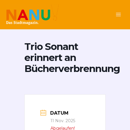
Zum
Main
Inhalt
Men
springen
Trio Sonant
erinnert an
Bücherverbrennung
DATUM
11 Nov. 2025
Abgelaufen!