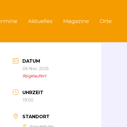
ermine
Aktuelles
Magazine
Orte
DATUM
06 Nov. 2025
Abgelaufen!
UHRZEIT
19:00
STANDORT
Wandelhalle