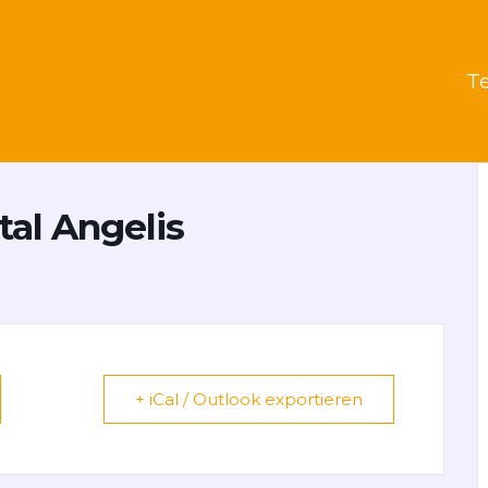
T
al Angelis
+ iCal / Outlook exportieren