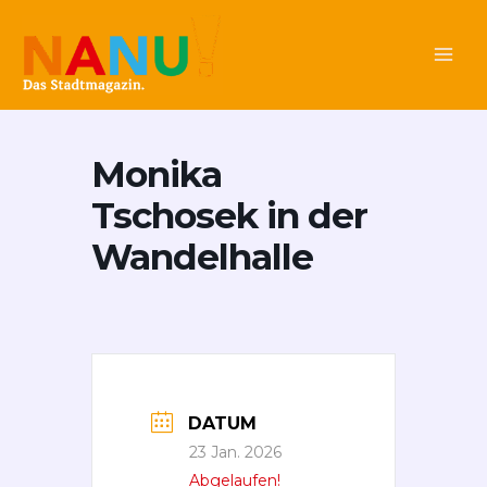
Zum
Main
Inhalt
Men
springen
Monika
Tschosek in der
Wandelhalle
DATUM
23 Jan. 2026
Abgelaufen!