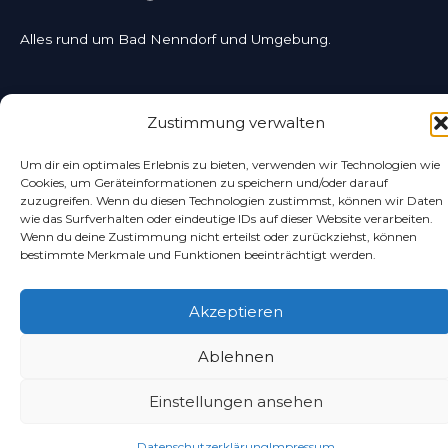
Alles rund um Bad Nenndorf und Umgebung.
Zustimmung verwalten
Um dir ein optimales Erlebnis zu bieten, verwenden wir Technologien wie
Cookies, um Geräteinformationen zu speichern und/oder darauf
zuzugreifen. Wenn du diesen Technologien zustimmst, können wir Daten
Copyright © 2024 – Schaumburger Nachrichten
wie das Surfverhalten oder eindeutige IDs auf dieser Website verarbeiten.
Verlagsgesellschaft mbH & Co. KG
Wenn du deine Zustimmung nicht erteilst oder zurückziehst, können
bestimmte Merkmale und Funktionen beeinträchtigt werden.
Datenschutzerklärung
Impressum
Akzeptieren
Ablehnen
Einstellungen ansehen
Datenschutzerklärung
Impressum