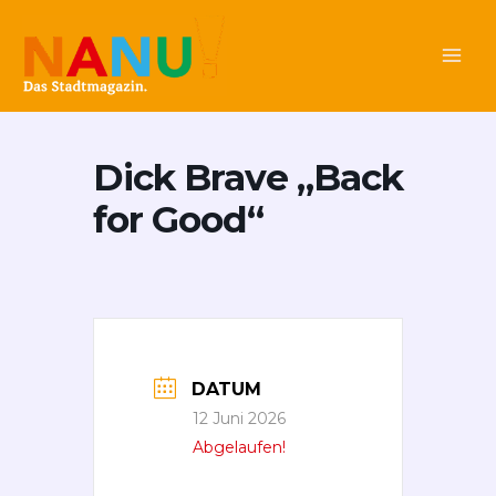
Zum
Main
Inhalt
Men
springen
Dick Brave „Back
for Good“
DATUM
12 Juni 2026
Abgelaufen!