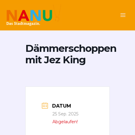
Zum
Main
Inhalt
Men
springen
Dämmerschoppen
mit Jez King
DATUM
25 Sep. 2025
Abgelaufen!