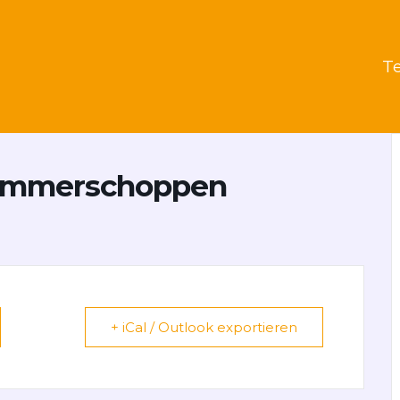
T
Dämmerschoppen
+ iCal / Outlook exportieren