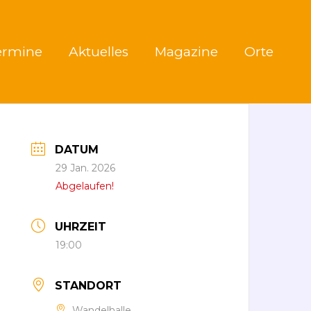
ermine
Aktuelles
Magazine
Orte
DATUM
29 Jan. 2026
Abgelaufen!
UHRZEIT
19:00
STANDORT
Wandelhalle