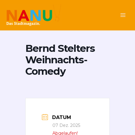
Zum
Main
Inhalt
Men
springen
Bernd Stelters
Weihnachts-
Comedy
DATUM
07 Dez. 2025
Abgelaufen!