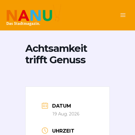
Zum
Main
Inhalt
Men
springen
Achtsamkeit
trifft Genuss
DATUM
19 Aug. 2026
UHRZEIT