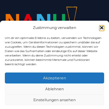
Zustimmung verwalten
Um dir ein optimales Erlebnis zu bieten, verwenden wir Technologien
wie Cookies, um Geräteinformationen zu speichern und/oder darauf
Alles rund um Bad Nenndorf und Umgebung.
zuzugreifen. Wenn du diesen Technologien zustimmst, können wir
Daten wie das Surfverhalten oder eindeutige IDs auf dieser Website
verarbeiten. Wenn du deine Zustimmung nicht erteilst oder
zurückziehst, können bestimmte Merkmale und Funktionen
beeinträchtigt werden.
Akzeptieren
Copyright © 2024 – Schaumburger Nachrichten
Ablehnen
Verlagsgesellschaft mbH & Co. KG
Datenschutzerklärung
Einstellungen ansehen
Impressum