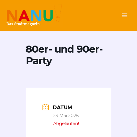
Zum
Main
Inhalt
Men
springen
80er- und 90er-
Party
DATUM
23 Mai 2026
Abgelaufen!